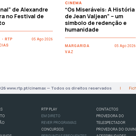
CINEMA
nal” de Alexandre
“Os Miseráveis: A História
ra no Festival de
de Jean Valjean” – um
to
simbolo de redenção e
humanidade
 - RTP
05 Ago 2026
CIAS
MARGARIDA
05 Ago 2026
VAZ
026 www.rtp.pt/cinemax — Todos os direitos reservados
|
Fic
AS
RTP PLAY
CONTACTOS
RTO
EM DIRETO
PROVEDORA DO
SÃO
REVER PROGRAMAS
TELESPECTADOR
CONCURSOS
PROVEDORA DO OUVIN