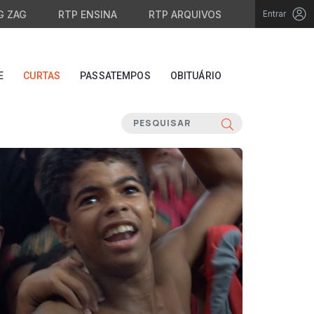
G ZAG
RTP ENSINA
RTP ARQUIVOS
Entrar
E
CURTAS
PASSATEMPOS
OBITUÁRIO