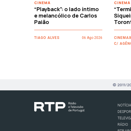
CINEMA
CINEMA
“Playback”: o lado íntimo
“Termi
e melancólico de Carlos
Siquei
Paião
Toron
TIAGO ALVES
06 Ago 2026
CINEMAX
C/ AGÊN
© 2011/2
NOTÍCI
DESPO
TELEVI
RÁDIO