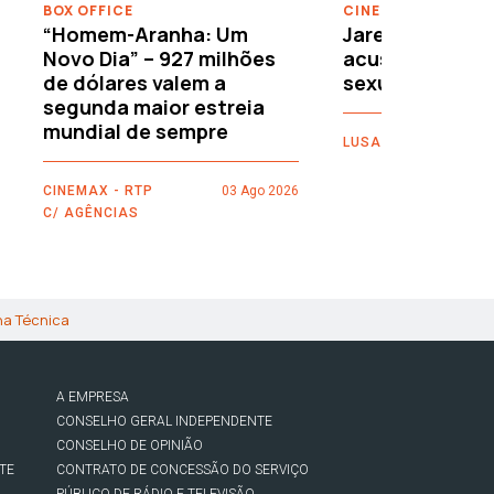
BOX OFFICE
CINEMA
“Homem-Aranha: Um
Jared Leto reje
Novo Dia” – 927 milhões
acusações de 
de dólares valem a
sexuais
segunda maior estreia
mundial de sempre
LUSA
CINEMAX - RTP
03 Ago 2026
C/ AGÊNCIAS
ha Técnica
A EMPRESA
CONSELHO GERAL INDEPENDENTE
CONSELHO DE OPINIÃO
TE
CONTRATO DE CONCESSÃO DO SERVIÇO