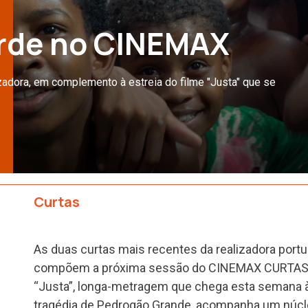
erde no CINEMAX
zadora, em complemento à estreia do filme "Justa" que se
Curtas
As duas curtas mais recentes da realizadora port
compõem a próxima sessão do CINEMAX CURTAS e
“Justa”, longa-metragem que chega esta semana à
tragédia de Pedrogão Grande, acompanha um núc