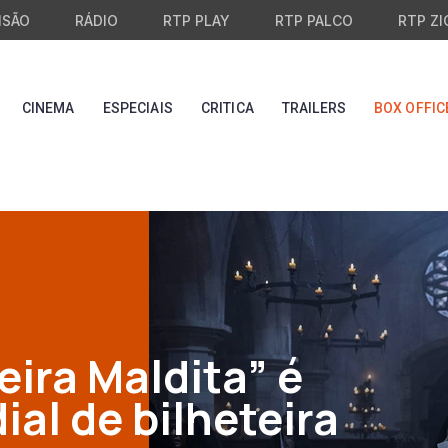
ISÃO
RÁDIO
RTP PLAY
RTP PALCO
RTP ZI
CINEMA
ESPECIAIS
CRITICA
TRAILERS
BOX OFFIC
reira Maldita” é
al de bilheteira