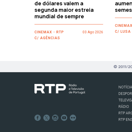
de dólares valem a
aument
segunda maior estreia
semes
mundial de sempre
CINEMAX
C/ LUSA
CINEMAX - RTP
03 Ago 2026
C/ AGÊNCIAS
© 2011/2
NOTÍCI
DESPO
TELEVI
RÁDIO
RTP AR
RTP EN