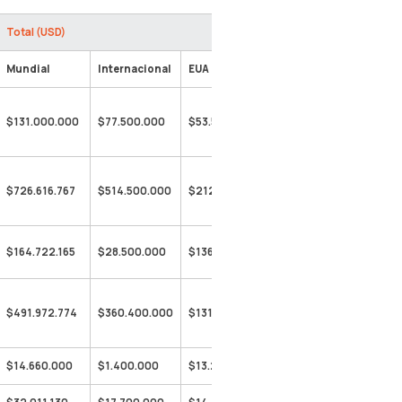
Total (USD)
Mundial
Internacional
EUA
$131.000.000
$77.500.000
$53.500.000
$726.616.767
$514.500.000
$212.116.767
$164.722.165
$28.500.000
$136.222.165
$491.972.774
$360.400.000
$131.572.774
$14.660.000
$1.400.000
$13.260.000