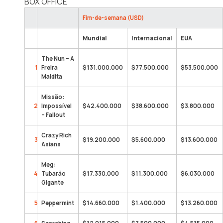
BOX OFFICE
Fim-de-semana (USD)
Mundial
Internacional
EUA
The Nun – A
1
Freira
$131.000.000
$77.500.000
$53.500.000
Maldita
Missão:
2
Impossível
$42.400.000
$38.600.000
$3.800.000
– Fallout
Crazy Rich
3
$19.200.000
$5.600.000
$13.600.000
Asians
Meg:
4
Tubarão
$17.330.000
$11.300.000
$6.030.000
Gigante
5
Peppermint
$14.660.000
$1.400.000
$13.260.000