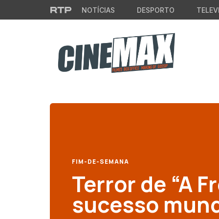
Saltar para o conteúdo principal
NOTÍCIAS
DESPORTO
TELEV
FIM-DE-SEMANA
Terror de “A F
sucesso mundi