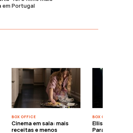
a em Portugal
›
BOX OFFICE
BOX OFFICE
Cinema em sala: mais
Ellison leva o c
receitas e menos
Paramount–War