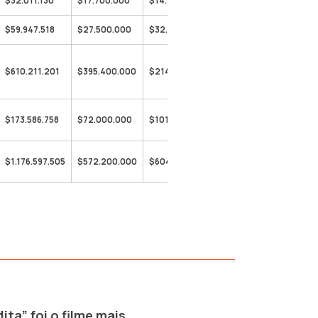
$32.011.130
$17.700.000
$14.311.130
$59.947.518
$27.500.000
$32.447.518
$610.211.201
$395.400.000
$214.811.201
$173.586.758
$72.000.000
$101.586.758
$1.176.597.505
$572.200.000
$604.397.505
ita” foi o filme mais