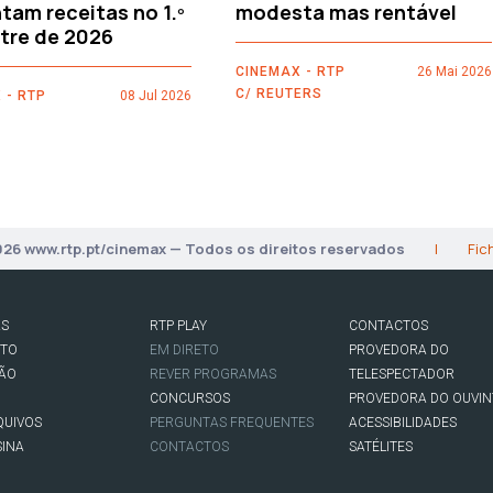
am receitas no 1.º
modesta mas rentável
tre de 2026
CINEMAX - RTP
26 Mai 2026
C/ REUTERS
 - RTP
08 Jul 2026
026 www.rtp.pt/cinemax — Todos os direitos reservados
|
Fic
AS
RTP PLAY
CONTACTOS
RTO
EM DIRETO
PROVEDORA DO
SÃO
REVER PROGRAMAS
TELESPECTADOR
CONCURSOS
PROVEDORA DO OUVIN
QUIVOS
PERGUNTAS FREQUENTES
ACESSIBILIDADES
SINA
CONTACTOS
SATÉLITES