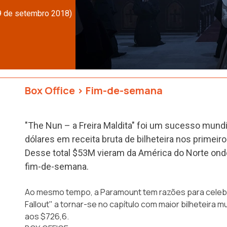
 9 de setembro 2018)
Box Office
>
Fim-de-semana
"The Nun – a Freira Maldita" foi um sucesso mund
dólares em receita bruta de bilheteira nos primeiro
Desse total $53M vieram da América do Norte onde
fim-de-semana.
Ao mesmo tempo, a Paramount tem razões para celebr
Fallout" a tornar-se no capítulo com maior bilheteira 
aos $726,6.