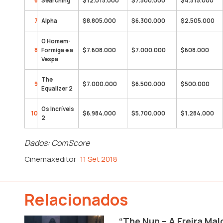
6
Searching
$12.015.000
$7.500.000
$4.515.000
7
Alpha
$8.805.000
$6.300.000
$2.505.000
O Homem-
8
Formiga e a
$7.608.000
$7.000.000
$608.000
Vespa
The
9
$7.000.000
$6.500.000
$500.000
Equalizer 2
Os Incríveis
10
$6.984.000
$5.700.000
$1.284.000
2
Dados: ComScore
Cinemaxeditor
11 Set 2018
Relacionados
“The Nun – A Freira Mald