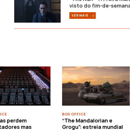
visto do fim-de-seman
VER MAIS
ICE
BOX OFFICE
as perdem
“The Mandalorian e
tadores mas
Grogu”: estreia mundial