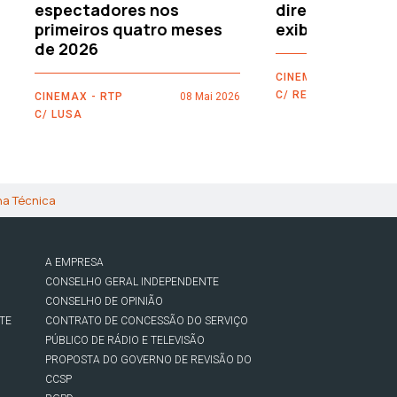
espectadores nos
directamente 
primeiros quatro meses
exibidores
de 2026
CINEMAX - RTP
C/ REUTERS
CINEMAX - RTP
08 Mai 2026
C/ LUSA
ha Técnica
A EMPRESA
CONSELHO GERAL INDEPENDENTE
CONSELHO DE OPINIÃO
TE
CONTRATO DE CONCESSÃO DO SERVIÇO
PÚBLICO DE RÁDIO E TELEVISÃO
PROPOSTA DO GOVERNO DE REVISÃO DO
CCSP