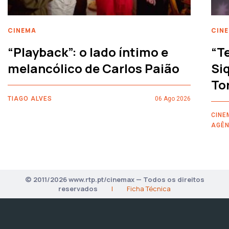
CINEMA
CIN
“Playback”: o lado íntimo e
“T
melancólico de Carlos Paião
Siq
To
TIAGO ALVES
06 Ago 2026
CINE
AGÊN
© 2011/2026 www.rtp.pt/cinemax — Todos os direitos
reservados
|
Ficha Técnica