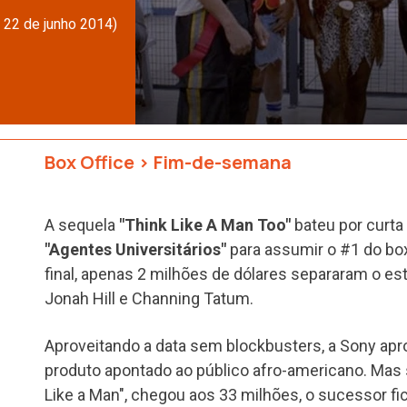
 22 de junho 2014)
Box Office
>
Fim-de-semana
A sequela
"Think Like A Man Too"
bateu por curta 
"Agentes Universitários"
para assumir o #1 do bo
final, apenas 2 milhões de dólares separaram o e
Jonah Hill e Channing Tatum.
Aproveitando a data sem blockbusters, a Sony apr
produto apontado ao público afro-americano. Mas s
Like a Man", chegou aos 33 milhões, o sucessor f