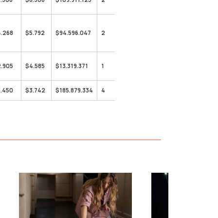
4.268
$5.792
$94.596.047
2
2.905
$4.585
$13.319.371
1
3.450
$3.742
$185.879.334
4
›