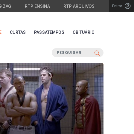
G ZAG
RTP ENSINA
RTP ARQUIVOS
Entrar
E
CURTAS
PASSATEMPOS
OBITUÁRIO