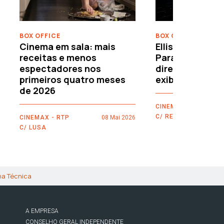
BOX OFFICE
BOX OFFICE
Cinema em sala: mais
Ellison leva o c
receitas e menos
Paramount–War
espectadores nos
directamente 
primeiros quatro meses
exibidores
de 2026
CINEMAX - RTP
C/ REUTERS
CINEMAX - RTP
08 Mai 2026
C/ LUSA
ha Técnica
A EMPRESA
CONSELHO GERAL INDEPENDENTE