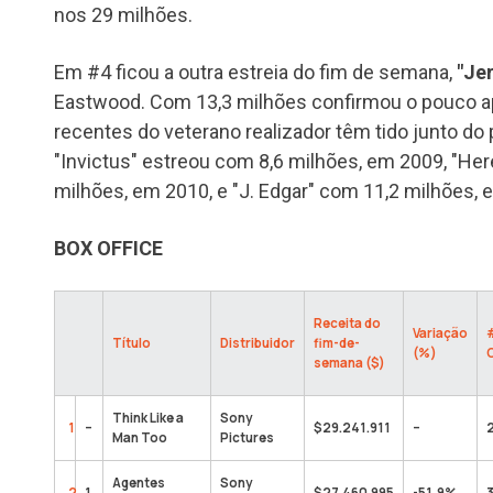
nos 29 milhões.
Em #4 ficou a outra estreia do fim de semana,
"Je
Eastwood. Com 13,3 milhões confirmou o pouco ap
recentes do veterano realizador têm tido junto do
"Invictus" estreou com 8,6 milhões, em 2009, "Her
milhões, em 2010, e "J. Edgar" com 11,2 milhões, 
BOX OFFICE
Receita do
Variação
Título
Distribuidor
fim-de-
(%)
semana ($)
Think Like a
Sony
1
–
$29.241.911
–
Man Too
Pictures
Agentes
Sony
2
1
$27.460.995
-51,9%