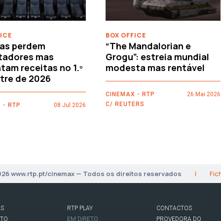
ICE
BOX OFFICE
as perdem
“The Mandalorian e
tadores mas
Grogu”: estreia mundial
am receitas no 1.º
modesta mas rentável
tre de 2026
CINEMAX - RTP
26 Mai 2026
C/ REUTERS
 - RTP
08 Jul 2026
026 www.rtp.pt/cinemax — Todos os direitos reservados
|
Fic
AS
RTP PLAY
CONTACTOS
RTO
EM DIRETO
PROVEDORA DO