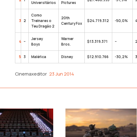
Universitários
Pictures
Como
20th
3
2
Treinares o
$24.719.312
-50,0%
Century Fox
Teu Dragão 2
Jersey
Warner
4
–
$13.319.371
–
Boys
Bros.
5
3
Maléfica
Disney
$12.910.766
-30,2%
Cinemaxeditor
23 Jun 2014