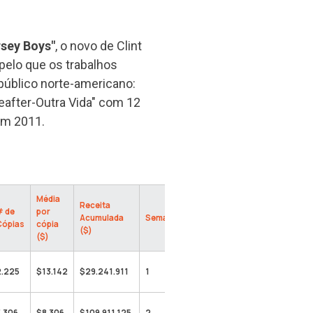
rsey Boys"
, o novo de Clint
elo que os trabalhos
 público norte-americano:
eafter-Outra Vida" com 12
em 2011.
Média
Receita
# de
por
Acumulada
Semana
Cópias
cópia
($)
($)
2.225
$13.142
$29.241.911
1
3.306
$8.306
$109.911.125
2