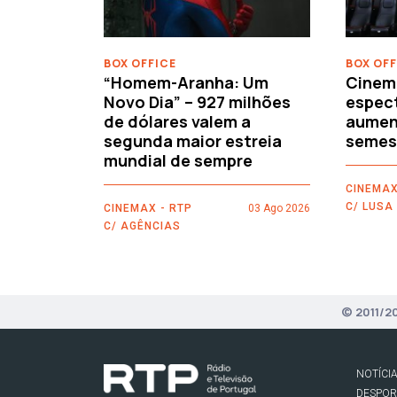
BOX OFFICE
BOX OFF
“Homem-Aranha: Um
Cinem
Novo Dia” – 927 milhões
espec
de dólares valem a
aument
segunda maior estreia
semes
mundial de sempre
CINEMAX
C/ LUSA
CINEMAX - RTP
03 Ago 2026
C/ AGÊNCIAS
© 2011/2
NOTÍCI
DESPO