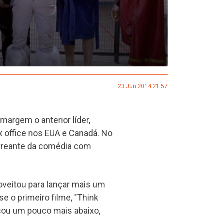
23 Jun 2014 21:57
margem o anterior líder,
x office nos EUA e Canadá. No
streante da comédia com
oveitou para lançar mais um
e o primeiro filme, "Think
icou um pouco mais abaixo,