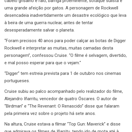
cabelo grisalho e ralo, barriga proeminente, sotaque sulista e
uma grande afeição por gatos. A personagem de Rockwell
desencadeia inadvertidamente um desastre ecológico que leva
à beira de uma guerra nuclear, antes de tentar
desesperadamente salvar o planeta.
“Foram precisos 40 anos para poder calçar as botas de Digger
Rockwell e interpretar as muitas, muitas camadas desta
personagem”, confessou Cruise. “O filme é selvagem, divertido,
e mal posso esperar para que o vejam.”
“Digger” tem estreia prevista para 1 de outubro nos cinemas
portugueses.
Cruise subiu ao palco acompanhado pelo realizador do filme,
Alejandro Iñarritu, vencedor de quatro Óscares. O autor de
“Birdman” e “The Revenant: O Renascido” disse que falaram
pela primeira vez sobre o projeto há sete anos.
Na altura, Cruise estava a filmar “Top Gun: Maverick” e disse
que admirava os filmes de Iñarritu, tendo ido de mota até à