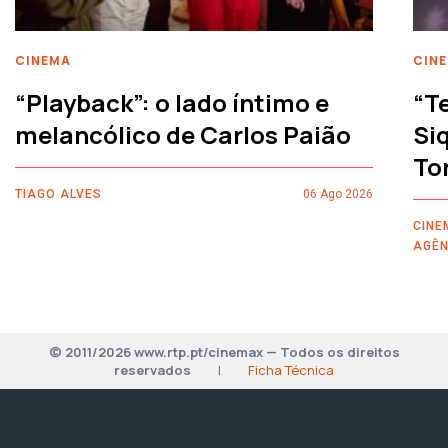
CINEMA
CIN
“Playback”: o lado íntimo e
“T
melancólico de Carlos Paião
Siq
To
TIAGO ALVES
06 Ago 2026
CINE
AGÊN
© 2011/2026 www.rtp.pt/cinemax — Todos os direitos
reservados
|
Ficha Técnica