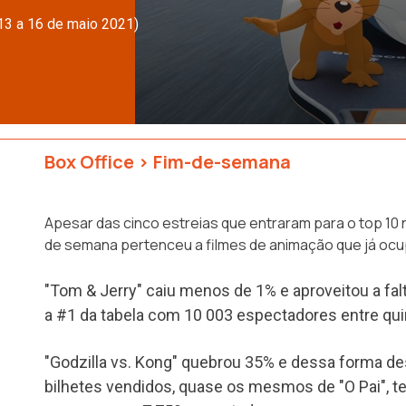
13 a 16 de maio 2021)
Box Office
>
Fim-de-semana
Apesar das cinco estreias que entraram para o top 10 
de semana pertenceu a filmes de animação que já ocu
"Tom & Jerry" caiu menos de 1% e aproveitou a fal
a #1 da tabela com 10 003 espectadores entre qui
"Godzilla vs. Kong" quebrou 35% e dessa forma d
bilhetes vendidos, quase os mesmos de "O Pai", te