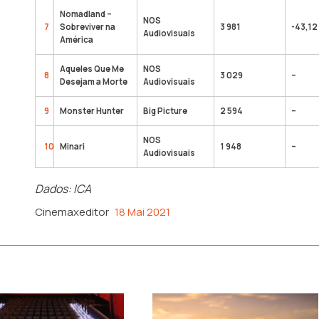
Nomadland –
NOS
7
Sobreviver na
3 981
-43,12
Audiovisuais
América
Aqueles Que Me
NOS
8
3 029
–
Desejam a Morte
Audiovisuais
9
Monster Hunter
Big Picture
2 594
–
NOS
10
Minari
1 948
–
Audiovisuais
Dados: ICA
Cinemaxeditor
18 Mai 2021