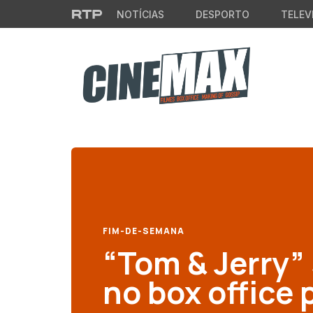
Saltar para o conteúdo principal
NOTÍCIAS
DESPORTO
TELEV
FIM-DE-SEMANA
“Tom & Jerry”
no box office