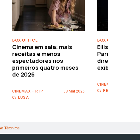
›
BOX OFFICE
BOX OFFICE
Cinema em sala: mais
Ellison leva o c
receitas e menos
Paramount–War
espectadores nos
directamente 
primeiros quatro meses
exibidores
de 2026
CINEMAX - RTP
C/ REUTERS
CINEMAX - RTP
08 Mai 2026
C/ LUSA
ha Técnica