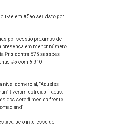
mou-se em #5ao ser visto por
dias por sessão próximas de
ela presença em menor número
 da Pris contra 575 sessões
penas #5 com 6 310
 nível comercial, "Aqueles
ri" tiveram estreias fracas,
es dos sete filmes da frente
Nomadland".
estaca-se o interesse do