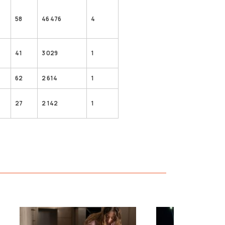
58
46 476
4
41
3 029
1
62
2 614
1
27
2 142
1