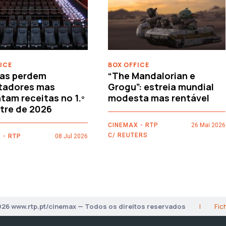
ICE
BOX OFFICE
as perdem
“The Mandalorian e
tadores mas
Grogu”: estreia mundial
am receitas no 1.º
modesta mas rentável
tre de 2026
CINEMAX - RTP
26 Mai 2026
C/ REUTERS
 - RTP
08 Jul 2026
026 www.rtp.pt/cinemax — Todos os direitos reservados
|
Fic