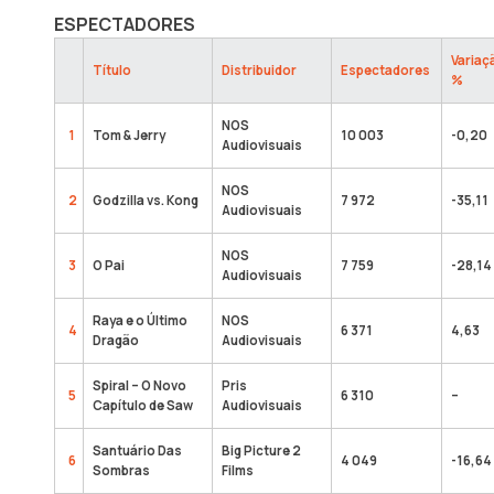
ESPECTADORES
Variaç
Título
Distribuidor
Espectadores
%
NOS
1
Tom & Jerry
10 003
-0,20
Audiovisuais
NOS
2
Godzilla vs. Kong
7 972
-35,11
Audiovisuais
NOS
3
O Pai
7 759
-28,14
Audiovisuais
Raya e o Último
NOS
4
6 371
4,63
Dragão
Audiovisuais
Spiral – O Novo
Pris
5
6 310
–
Capítulo de Saw
Audiovisuais
Santuário Das
Big Picture 2
6
4 049
-16,64
Sombras
Films