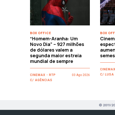
‹
BOX OFFICE
BOX OFF
“Homem-Aranha: Um
Cinem
Novo Dia” – 927 milhões
espec
de dólares valem a
aument
segunda maior estreia
semes
mundial de sempre
CINEMAX
C/ LUSA
CINEMAX - RTP
03 Ago 2026
C/ AGÊNCIAS
© 2011/2