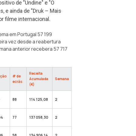
itivo de "Undine" e "O
s, e ainda de "Druk – Mais
 filme internacional.
nema em Portugal 57 199
ira vez desde a reabertura
semana anterior recebera 57 717
Receita
ação
# de
Acumulada
Semana
ecrãs
(€)
9
88
114 125,08
2
94
77
137 058,30
2
86
58
134 906,14
2