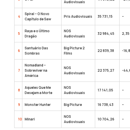
Audiovisuais
Spiral – O Novo
4
Pris Audiovisuais
35 731,15
–
Capítulo de Saw
Raya e o Último
NOS
5
32 984,45
2,35
Dragão
Audiovisuais
Santuário Das
Big Picture 2
6
22 839,38
-16,
Sombras
Films
Nomadland –
NOS
7
Sobreviver na
22 375,27
-44,
Audiovisuais
América
Aqueles Que Me
NOS
8
17 141,05
–
Desejam a Morte
Audiovisuais
9
Monster Hunter
Big Picture
16 738,43
–
NOS
10
Minari
10 704,26
–
Audiovisuais