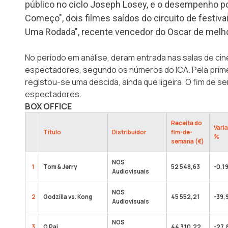
público no ciclo Joseph Losey, e o desempenho pos
Começo", dois filmes saídos do circuito de festivai
Uma Rodada", recente vencedor do Oscar de melhor
No período em análise, deram entrada nas salas de ci
espectadores, segundo os números do ICA. Pela prime
registou-se uma descida, ainda que ligeira. O fim de 
espectadores.
BOX OFFICE
Receita do
Vari
Título
Distribuidor
fim-de-
%
semana (€)
NOS
1
Tom & Jerry
52 548,63
-0,1
Audiovisuais
NOS
2
Godzilla vs. Kong
45 552,21
-39,
Audiovisuais
NOS
3
O Pai
44 310,22
-27,