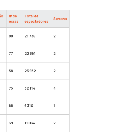
ão
# de
Total de
Semana
ecrãs
espectadores
88
21 736
2
77
22 861
2
58
23 952
2
75
32 114
4
68
6 310
1
39
11 034
2