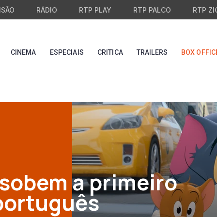
ISÃO
RÁDIO
RTP PLAY
RTP PALCO
RTP ZI
CINEMA
ESPECIAIS
CRITICA
TRAILERS
BOX OFFIC
 sobem a primeiro
 português