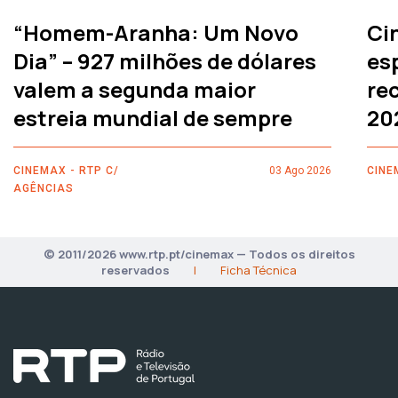
“Homem-Aranha: Um Novo
Ci
Dia” – 927 milhões de dólares
es
valem a segunda maior
rec
estreia mundial de sempre
20
CINEMAX - RTP C/
03 Ago 2026
CINE
AGÊNCIAS
© 2011/2026 www.rtp.pt/cinemax — Todos os direitos
reservados
|
Ficha Técnica