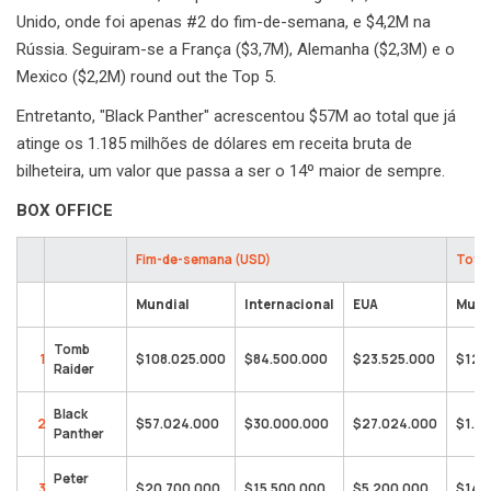
Unido, onde foi apenas #2 do fim-de-semana, e $4,2M na
Rússia. Seguiram-se a França ($3,7M), Alemanha ($2,3M) e o
Mexico ($2,2M) round out the Top 5.
Entretanto, "Black Panther" acrescentou $57M ao total que já
atinge os 1.185 milhões de dólares em receita bruta de
bilheteira, um valor que passa a ser o 14º maior de sempre.
BOX OFFICE
Fim-de-semana (USD)
Total
Mundial
Internacional
EUA
Mund
Tomb
1
$108.025.000
$84.500.000
$23.525.000
$126
Raider
Black
2
$57.024.000
$30.000.000
$27.024.000
$1.18
Panther
Peter
3
$20.700.000
$15.500.000
$5.200.000
$145