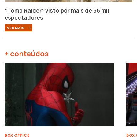
“Tomb Raider” visto por mais de 66 mil
espectadores
VER MAIS
+ conteúdos
BOX OFFICE
BOX 