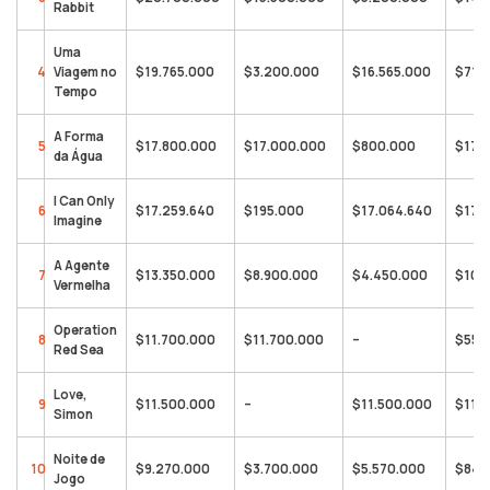
Rabbit
Uma
4
Viagem no
$19.765.000
$3.200.000
$16.565.000
$71.6
Tempo
A Forma
5
$17.800.000
$17.000.000
$800.000
$173
da Água
I Can Only
6
$17.259.640
$195.000
$17.064.640
$17.
Imagine
A Agente
7
$13.350.000
$8.900.000
$4.450.000
$106
Vermelha
Operation
8
$11.700.000
$11.700.000
–
$555
Red Sea
Love,
9
$11.500.000
–
$11.500.000
$11.
Simon
Noite de
10
$9.270.000
$3.700.000
$5.570.000
$84.
Jogo