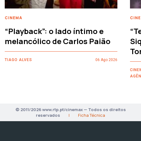
CINEMA
CIN
“Playback”: o lado íntimo e
“T
melancólico de Carlos Paião
Siq
To
TIAGO ALVES
06 Ago 2026
CINE
AGÊN
© 2011/2026 www.rtp.pt/cinemax — Todos os direitos
reservados
|
Ficha Técnica