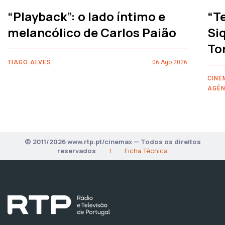
“Playback”: o lado íntimo e
“T
melancólico de Carlos Paião
Siq
To
TIAGO ALVES
06 Ago 2026
CINE
AGÊN
© 2011/2026 www.rtp.pt/cinemax — Todos os direitos
reservados
|
Ficha Técnica