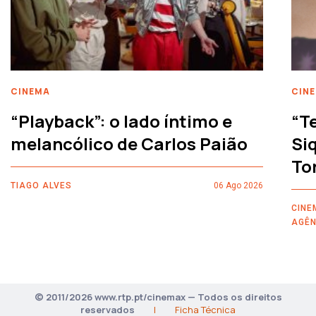
CINEMA
CIN
“Playback”: o lado íntimo e
“T
melancólico de Carlos Paião
Siq
To
TIAGO ALVES
06 Ago 2026
CINE
AGÊN
© 2011/2026 www.rtp.pt/cinemax — Todos os direitos
reservados
|
Ficha Técnica