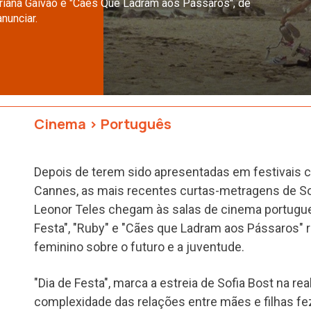
Mariana Gaivão e "Cães Que Ladram aos Pássaros", de
nunciar.
Cinema
>
Português
Depois de terem sido apresentadas em festivais 
Cannes, as mais recentes curtas-metragens de Sof
Leonor Teles chegam às salas de cinema portuguesa
Festa", "Ruby" e "Cães que Ladram aos Pássaros" 
feminino sobre o futuro e a juventude.
"Dia de Festa", marca a estreia de Sofia Bost na rea
complexidade das relações entre mães e filhas fez