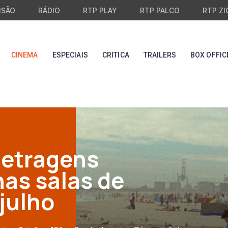
ISÃO
RÁDIO
RTP PLAY
RTP PALCO
RTP ZI
CINEMA
ESPECIAIS
CRITICA
TRAILERS
BOX OFFIC
metragens
as salas de
julho