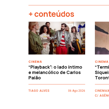
+ conteúdos
‹
CINEMA
CINEMA
“Playback”: o lado íntimo
“Termi
e melancólico de Carlos
Siquei
Paião
Toron
TIAGO ALVES
06 Ago 2026
CINEMAX
C/ AGÊN