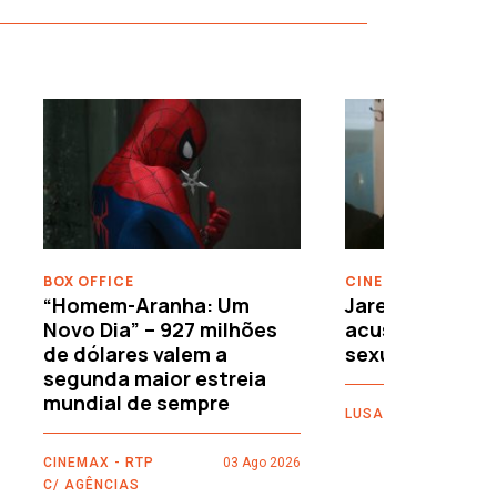
›
BOX OFFICE
CINEMA
“Homem-Aranha: Um
Jared Leto reje
Novo Dia” – 927 milhões
acusações de 
de dólares valem a
sexuais
segunda maior estreia
mundial de sempre
LUSA
CINEMAX - RTP
03 Ago 2026
C/ AGÊNCIAS