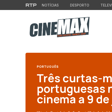
Saltar para o conteúdo principal
NOTÍCIAS
DESPORTO
TELEV
PORTUGUÊS
Três curtas-
portuguesas n
cinema a 9 de 