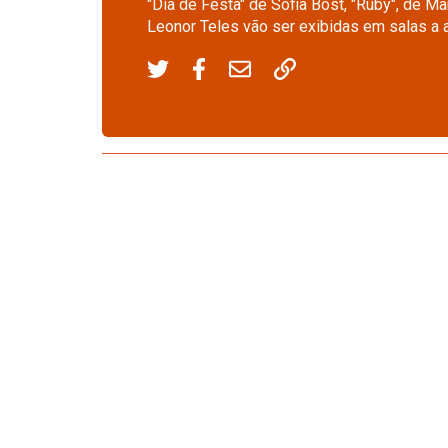
"Dia de Festa" de Sofia Bost, "Ruby", de 
Leonor Teles vão ser exibidas em salas a a