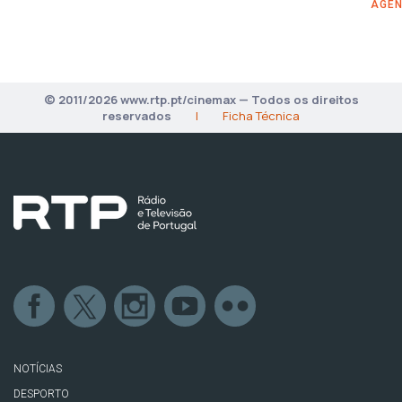
AGÊN
© 2011/2026 www.rtp.pt/cinemax — Todos os direitos
reservados
|
Ficha Técnica
NOTÍCIAS
DESPORTO