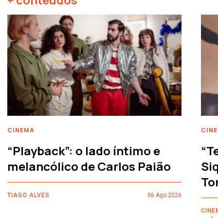
CINEMA
CIN
“Playback”: o lado íntimo e
“T
melancólico de Carlos Paião
Siq
To
TIAGO ALVES
06 Ago 2026
CINE