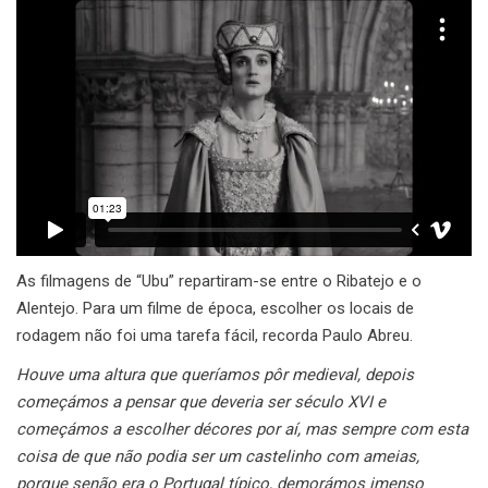
As filmagens de “Ubu” repartiram-se entre o Ribatejo e o
Alentejo. Para um filme de época, escolher os locais de
rodagem não foi uma tarefa fácil, recorda Paulo Abreu.
Houve uma altura que queríamos pôr medieval, depois
começámos a pensar que deveria ser século XVI e
começámos a escolher décores por aí, mas sempre com esta
coisa de que não podia ser um castelinho com ameias,
porque senão era o Portugal típico, demorámos imenso