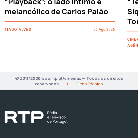
“Playback”: o lado íntimo e
“T
melancólico de Carlos Paião
Siq
To
TIAGO ALVES
06 Ago 2026
CINE
AGÊN
© 2011/2026 www.rtp.pt/cinemax — Todos os direitos
reservados
|
Ficha Técnica