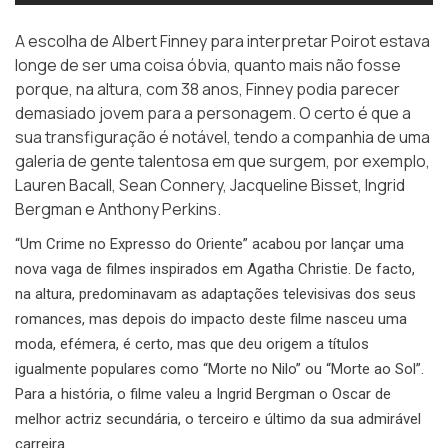
A escolha de Albert Finney para interpretar Poirot estava
longe de ser uma coisa óbvia, quanto mais não fosse
porque, na altura, com 38 anos, Finney podia parecer
demasiado jovem para a personagem. O certo é que a
sua transfiguração é notável, tendo a companhia de uma
galeria de gente talentosa em que surgem, por exemplo,
Lauren Bacall, Sean Connery, Jacqueline Bisset, Ingrid
Bergman e Anthony Perkins.
“Um Crime no Expresso do Oriente” acabou por lançar uma
nova vaga de filmes inspirados em Agatha Christie. De facto,
na altura, predominavam as adaptações televisivas dos seus
romances, mas depois do impacto deste filme nasceu uma
moda, efémera, é certo, mas que deu origem a títulos
igualmente populares como “Morte no Nilo” ou “Morte ao Sol”.
Para a história, o filme valeu a Ingrid Bergman o Oscar de
melhor actriz secundária, o terceiro e último da sua admirável
carreira.