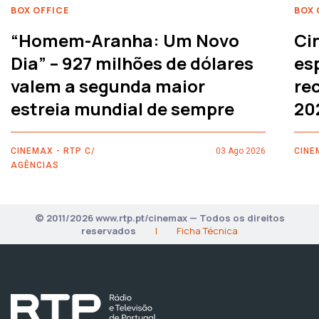
BOX OFFICE
BOX 
“Homem-Aranha: Um Novo
Ci
Dia” – 927 milhões de dólares
es
valem a segunda maior
rec
estreia mundial de sempre
20
CINEMAX - RTP C/
03 Ago 2026
CINE
AGÊNCIAS
© 2011/2026 www.rtp.pt/cinemax — Todos os direitos
reservados
|
Ficha Técnica