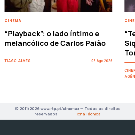
CINEMA
CIN
“Playback”: o lado íntimo e
“T
melancólico de Carlos Paião
Siq
To
TIAGO ALVES
06 Ago 2026
CINE
AGÊN
© 2011/2026 www.rtp.pt/cinemax — Todos os direitos
reservados
|
Ficha Técnica