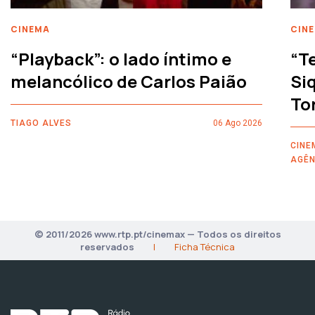
CINEMA
CIN
“Playback”: o lado íntimo e
“T
melancólico de Carlos Paião
Siq
To
TIAGO ALVES
06 Ago 2026
CINE
AGÊN
© 2011/2026 www.rtp.pt/cinemax — Todos os direitos
reservados
|
Ficha Técnica