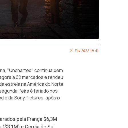
21 Fev 2022 19:41
ana, "Uncharted" continua bem
a agora a 62 mercados e rendeu
da estreia na América do Norte
segunda-feira é feriado nos
d e da Sony Pictures, após o
iderados pela França $6,3M
a ($3,1M) e Coreia do Sul