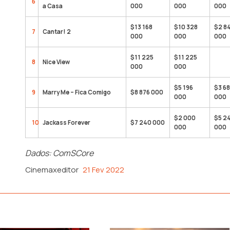
6
a Casa
000
000
000
$13 168
$10 328
$2 8
7
Cantar! 2
000
000
000
$11 225
$11 225
8
Nice View
000
000
$5 196
$3 6
9
Marry Me – Fica Comigo
$8 876 000
000
000
$2 000
$5 2
10
Jackass Forever
$7 240 000
000
000
Dados: ComSCore
Cinemaxeditor
21 Fev 2022