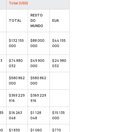
Total (USD)
RESTO
TOTAL
DO
EUA
MUNDO
$132 155
$88 000
$44 155
000
000
000
53
$74 880
$49 900
$24 980
032
000
032
$580 862
$580 862
000
000
$369 229
$369 229
916
916
35
$16 263
$1 128
$15 135
048
048
000
00
$1 830
$1 060
$770