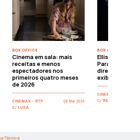
›
BOX OFFICE
BOX OFFICE
Cinema em sala: mais
Ellison leva o c
receitas e menos
Paramount–War
espectadores nos
directamente 
primeiros quatro meses
exibidores
de 2026
CINEMAX - RTP
C/ REUTERS
CINEMAX - RTP
08 Mai 2026
C/ LUSA
ha Técnica