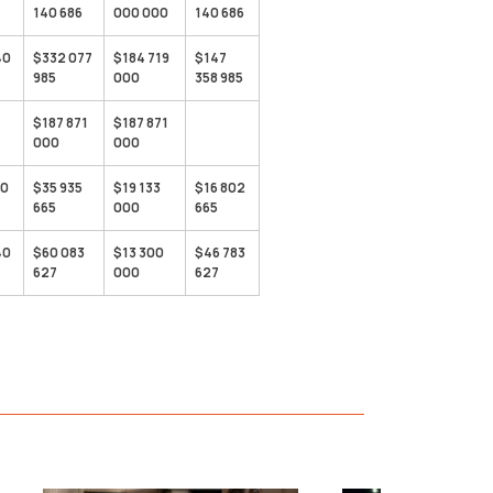
140 686
000 000
140 686
40
$332 077
$184 719
$147
985
000
358 985
$187 871
$187 871
000
000
80
$35 935
$19 133
$16 802
665
000
665
40
$60 083
$13 300
$46 783
627
000
627