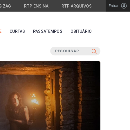
G ZAG
RTP ENSINA
RTP ARQUIVOS
Entrar
E
CURTAS
PASSATEMPOS
OBITUÁRIO