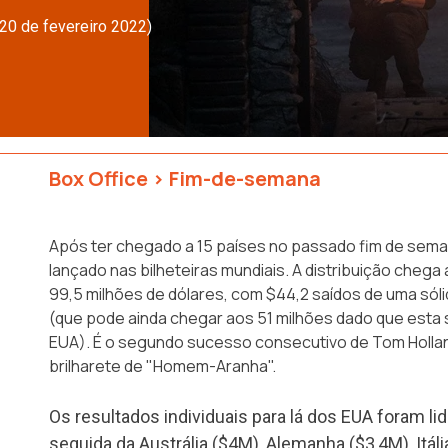
 20 de fevereiro 2022)
Box Office
>
Fim-de-semana
Após ter chegado a 15 países no passado fim de sem
lançado nas bilheteiras mundiais. A distribuição cheg
99,5 milhões de dólares, com $44,2 saídos de uma sóli
(que pode ainda chegar aos 51 milhões dado que esta 
EUA). É o segundo sucesso consecutivo de Tom Hollan
brilharete de "Homem-Aranha".
Os resultados individuais para lá dos EUA foram l
seguida da Austrália ($4M), Alemanha ($3,4M), Itáli