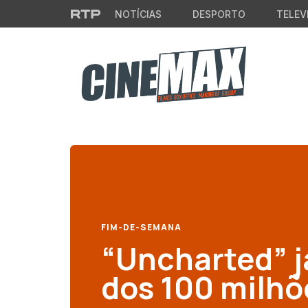
Saltar para o conteúdo principal
NOTÍCIAS
DESPORTO
TELEV
FIM-DE-SEMANA
“Uncharted” j
dos 100 milhõ