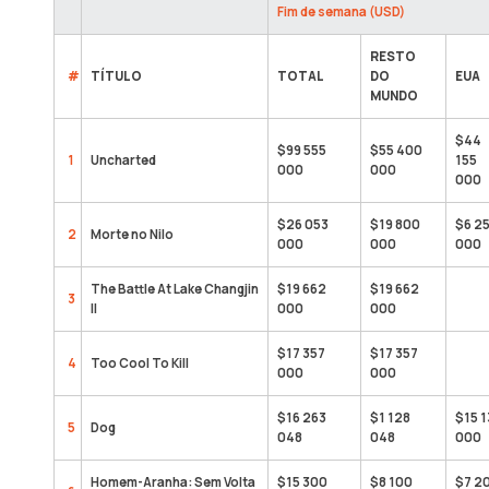
Fim de semana (USD)
RESTO
#
TÍTULO
TOTAL
DO
EUA
MUNDO
$44
$99 555
$55 400
1
Uncharted
155
000
000
000
$26 053
$19 800
$6 2
2
Morte no Nilo
000
000
000
The Battle At Lake Changjin
$19 662
$19 662
3
II
000
000
$17 357
$17 357
4
Too Cool To Kill
000
000
$16 263
$1 128
$15 1
5
Dog
048
048
000
Homem-Aranha: Sem Volta
$15 300
$8 100
$7 2