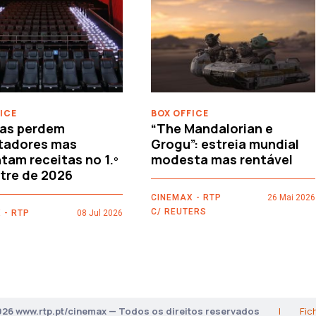
ICE
BOX OFFICE
as perdem
“The Mandalorian e
tadores mas
Grogu”: estreia mundial
am receitas no 1.º
modesta mas rentável
tre de 2026
CINEMAX - RTP
26 Mai 2026
C/ REUTERS
 - RTP
08 Jul 2026
026 www.rtp.pt/cinemax — Todos os direitos reservados
|
Fic