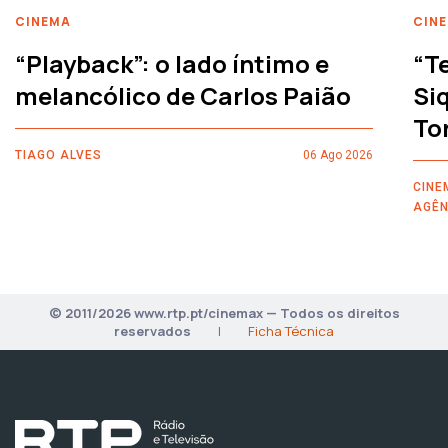
CINEMA
CIN
“Playback”: o lado íntimo e
“T
melancólico de Carlos Paião
Siq
To
TIAGO ALVES
06 Ago 2026
CINE
AGÊN
© 2011/2026 www.rtp.pt/cinemax — Todos os direitos
reservados
|
Ficha Técnica