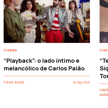
CINEMA
CIN
“Playback”: o lado íntimo e
“T
melancólico de Carlos Paião
Siq
To
TIAGO ALVES
06 Ago 2026
CINE
AGÊN