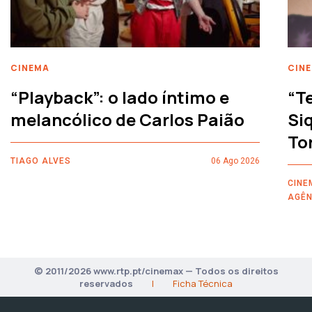
CINEMA
CIN
“Playback”: o lado íntimo e
“T
melancólico de Carlos Paião
Siq
To
TIAGO ALVES
06 Ago 2026
CINE
AGÊN
© 2011/2026 www.rtp.pt/cinemax — Todos os direitos
reservados
|
Ficha Técnica