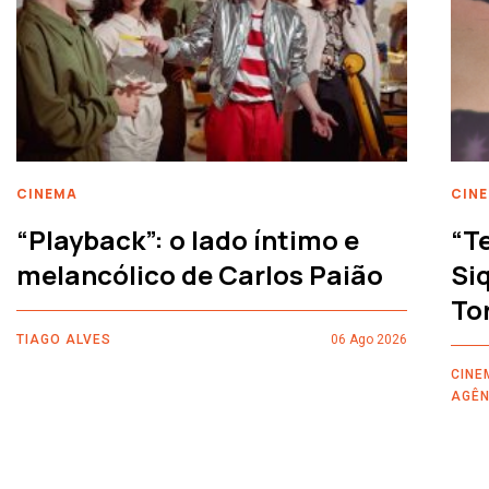
CINEMA
CIN
“Playback”: o lado íntimo e
“T
melancólico de Carlos Paião
Siq
To
TIAGO ALVES
06 Ago 2026
CINE
AGÊN