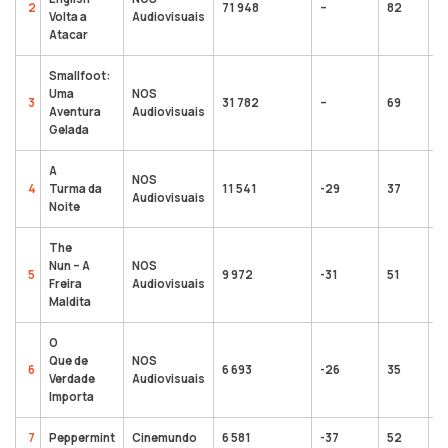
2
71 948
–
82
3
Volta a
Audiovisuais
Atacar
Smallfoot:
Uma
NOS
3
31 782
–
69
1
Aventura
Audiovisuais
Gelada
A
NOS
4
Turma da
11 541
-29
37
1
Audiovisuais
Noite
The
Nun – A
NOS
5
9 972
-31
51
1
Freira
Audiovisuais
Maldita
O
Que de
NOS
6
6 693
-26
35
3
Verdade
Audiovisuais
Importa
7
Peppermint
Cinemundo
6 581
-37
52
1