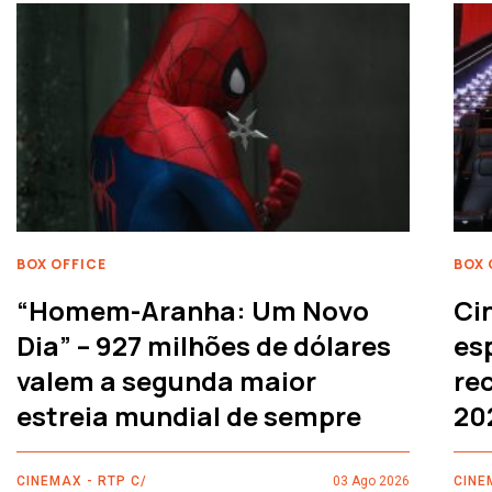
BOX OFFICE
BOX 
“Homem-Aranha: Um Novo
Ci
Dia” – 927 milhões de dólares
es
valem a segunda maior
rec
estreia mundial de sempre
20
CINEMAX - RTP C/
03 Ago 2026
CINE