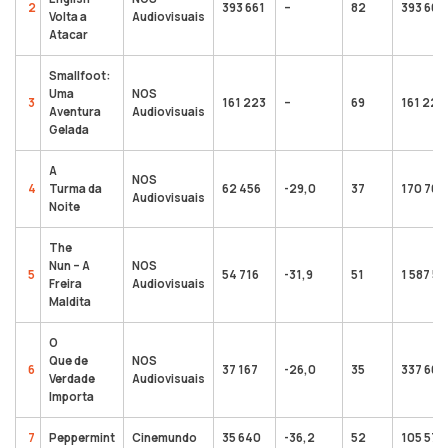
2
393 661
–
82
393 661
Volta a
Audiovisuais
Atacar
Smallfoot:
Uma
NOS
3
161 223
–
69
161 223
Aventura
Audiovisuais
Gelada
A
NOS
4
Turma da
62 456
-29,0
37
170 769
Audiovisuais
Noite
The
Nun – A
NOS
5
54 716
-31,9
51
1 587 5
Freira
Audiovisuais
Maldita
O
Que de
NOS
6
37 167
-26,0
35
337 661
Verdade
Audiovisuais
Importa
7
Peppermint
Cinemundo
35 640
-36,2
52
105 573