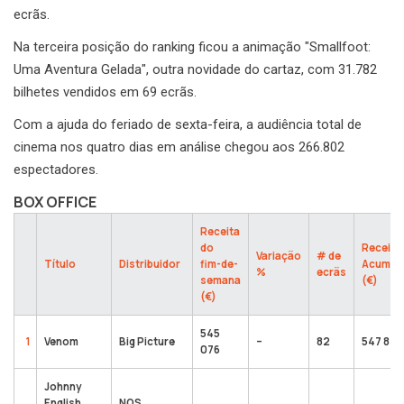
ecrãs.
Na terceira posição do ranking ficou a animação "Smallfoot:
Uma Aventura Gelada", outra novidade do cartaz, com 31.782
bilhetes vendidos em 69 ecrãs.
Com a ajuda do feriado de sexta-feira, a audiência total de
cinema nos quatro dias em análise chegou aos 266.802
espectadores.
BOX OFFICE
Receita
do
Receita
Variação
# de
Título
Distribuidor
fim-de-
Acumul
%
ecrãs
semana
(€)
(€)
545
1
Venom
Big Picture
–
82
547 833
076
Johnny
English
NOS