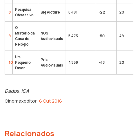
Pesquisa
8
Big Picture
6 491
-22
20
9
Obsessiva
O
Mistério da
NOS
9
5 473
-50
49
2
Casa do
Audiovisuais
Relógio
Um
Pris
10
Pequeno
4 559
-43
20
1
Audiovisuais
Favor
Dados: ICA
Cinemaxeditor
8 Out 2018
Relacionados