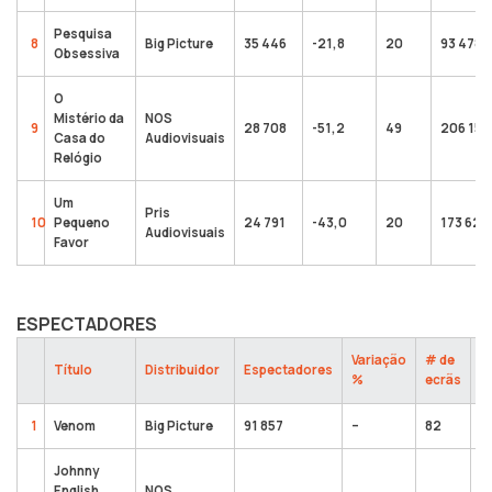
Pesquisa
8
Big Picture
35 446
-21,8
20
93 478
Obsessiva
O
Mistério da
NOS
9
28 708
-51,2
49
206 152
Casa do
Audiovisuais
Relógio
Um
Pris
10
Pequeno
24 791
-43,0
20
173 622
Audiovisuais
Favor
ESPECTADORES
Variação
# de
T
Título
Distribuidor
Espectadores
%
ecrãs
e
1
Venom
Big Picture
91 857
–
82
5
Johnny
English
NOS