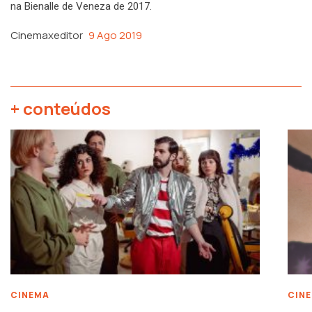
na Bienalle de Veneza de 2017.
Cinemaxeditor
9 Ago 2019
+ conteúdos
CINEMA
CIN