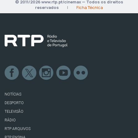
© 2011/2026 www.rtp.pt/cinemax — Todos os direitos
reservados
|
Ficha Técnica
NOTÍCIAS
DESPORTO
TELEVISÃO
RÁDIO
RTP ARQUIVOS
RTP ENSINA