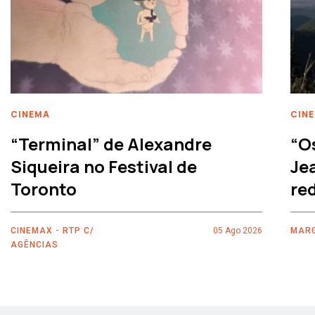
CINEMA
CIN
“Terminal” de Alexandre
“O
Siqueira no Festival de
Je
Toronto
re
CINEMAX - RTP C/
05 Ago 2026
MARG
AGÊNCIAS