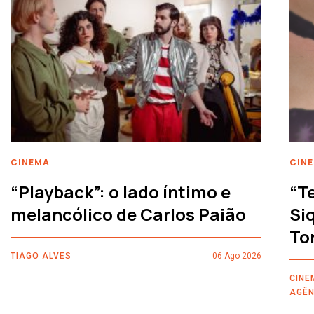
CINEMA
CIN
“Playback”: o lado íntimo e
“T
melancólico de Carlos Paião
Siq
To
TIAGO ALVES
06 Ago 2026
CINE
AGÊN