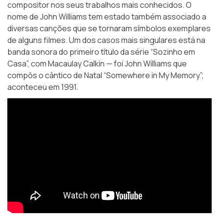
compositor nos seus trabalhos mais conhecidos. O
nome de John Williams tem estado também associado a
diversas canções que se tornaram símbolos exemplares
de alguns filmes. Um dos casos mais singulares está na
banda sonora do primeiro título da série “Sozinho em
Casa”, com Macaulay Calkin — foi John Williams que
compôs o cântico de Natal “Somewhere in My Memory”;
aconteceu em 1991.