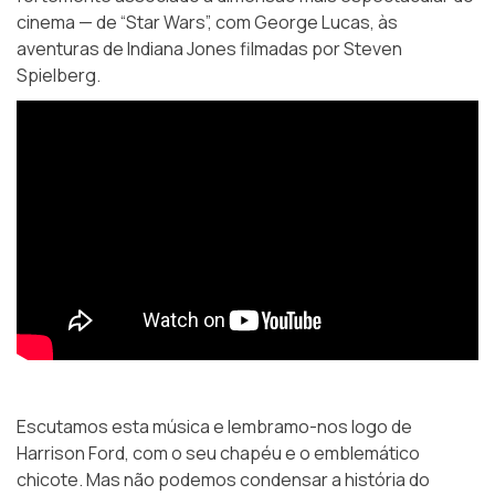
cinema — de “Star Wars”, com George Lucas, às
aventuras de Indiana Jones filmadas por Steven
Spielberg.
Escutamos esta música e lembramo-nos logo de
Harrison Ford, com o seu chapéu e o emblemático
chicote. Mas não podemos condensar a história do