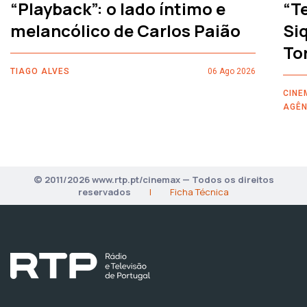
“Playback”: o lado íntimo e
“T
melancólico de Carlos Paião
Siq
To
TIAGO ALVES
06 Ago 2026
CINE
AGÊN
© 2011/2026 www.rtp.pt/cinemax — Todos os direitos
reservados
|
Ficha Técnica