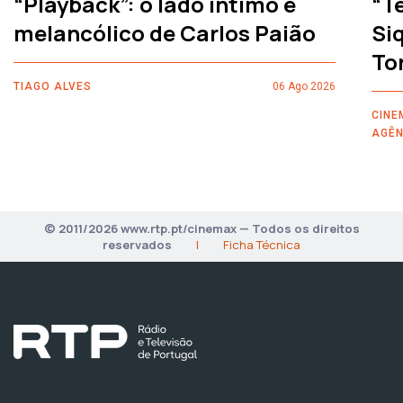
“Playback”: o lado íntimo e
“T
melancólico de Carlos Paião
Siq
To
TIAGO ALVES
06 Ago 2026
CINE
AGÊN
© 2011/2026 www.rtp.pt/cinemax — Todos os direitos
reservados
|
Ficha Técnica