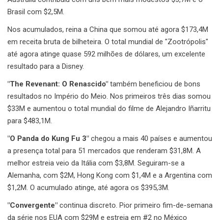
Brasil com $2,5M.
Nos acumulados, reina a China que somou até agora $173,4M
em receita bruta de bilheteira. O total mundial de "Zootrópolis"
até agora atinge quase 592 milhões de dólares, um excelente
resultado para a Disney.
"The Revenant: O Renascido"
também beneficiou de bons
resultados no Império do Meio. Nos primeiros três dias somou
$33M e aumentou o total mundial do filme de Alejandro Iñarritu
para $483,1M.
"O Panda do Kung Fu 3"
chegou a mais 40 países e aumentou
a presença total para 51 mercados que renderam $31,8M. A
melhor estreia veio da Itália com $3,8M. Seguiram-se a
Alemanha, com $2M, Hong Kong com $1,4M e a Argentina com
$1,2M. O acumulado atinge, até agora os $395,3M.
"Convergente"
continua discreto. Pior primeiro fim-de-semana
da série nos EUA com $29M e estreia em #2 no México