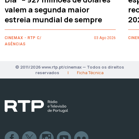
valem a segunda maior
rec
estreia mundial de sempre
20
CINEMAX - RTP C/
03 Ago 2026
CINE
AGÊNCIAS
© 2011/2026 www.rtp.pt/cinemax — Todos os direitos
reservados
|
Ficha Técnica