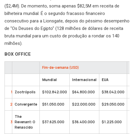
($2,4M). De momento, soma apenas $82,5M em receita de
bilheteira mundial. É o segundo fracasso financeiro
consecutivo para a Lionsgate, depois do péssimo desempenho
de "Os Deuses do Egipto" (128 milhões de dólares de receita
bruta mundial para um custo de produção a rondar os 140
milhões).
BOX OFFICE
Fim-de-semana (USD)
To
Mundial
Internacional
EUA
Mu
1
Zootrópolis
$102.842.000
$64.800.000
$38.042.000
$5
2
Convergente
$51.050.000
$22.000.000
$29.050.000
$8
The
3
Revenant: O
$37.625.000
$36.400.000
$1.225.000
$4
Renascido