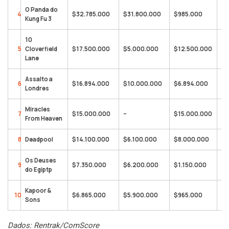
O Panda do
4
$32.785.000
$31.800.000
$985.000
$3
Kung Fu 3
10
5
Cloverfield
$17.500.000
$5.000.000
$12.500.000
$5
Lane
Assalto a
6
$16.894.000
$10.000.000
$6.894.000
$9
Londres
Miracles
7
$15.000.000
–
$15.000.000
$1
From Heaven
8
Deadpool
$14.100.000
$6.100.000
$8.000.000
$7
Os Deuses
9
$7.350.000
$6.200.000
$1.150.000
$1
do Egiptp
Kapoor &
10
$6.865.000
$5.900.000
$965.000
$6
Sons
Dados: Rentrak/ComScore