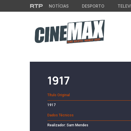
Saltar para o conteúdo principal
NOTÍCIAS
DESPORTO
TELEV
Filme em Cartaz
1917
Título Original
1917
Dados Técnicos
Realizador: Sam Mendes