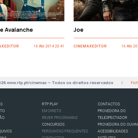
ce Avalanche
Joe
AXEDITOR
16 Abr 2014 20:41
CINEMAXEDITOR
16 Abr 20
026 www.rtp.pt/cinemax — Todos os direitos reservados
|
Fic
AS
RTP PLAY
CONTACTOS
RTO
EM DIRETO
PROVEDORA DO
SÃO
REVER PROGRAMAS
TELESPECTADOR
CONCURSOS
PROVEDORA DO OUVIN
QUIVOS
PERGUNTAS FREQUENTES
ACESSIBILIDADES