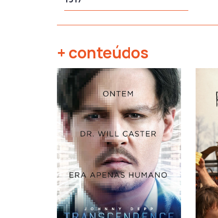
+ conteúdos
‹