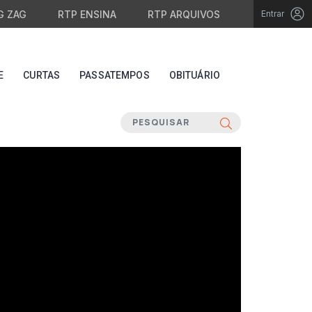
G ZAG
RTP ENSINA
RTP ARQUIVOS
Entrar
E
CURTAS
PASSATEMPOS
OBITUÁRIO