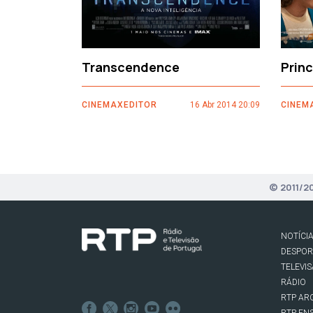
Transcendence
Prin
CINEMAXEDITOR
16 Abr 2014 20:09
CINEM
© 2011/2
NOTÍCI
DESPO
TELEVI
RÁDIO
RTP AR