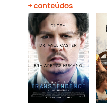
+ conteúdos
‹