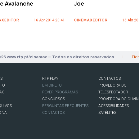
ce Avalanche
Joe
AXEDITOR
16 Abr 2014 20:41
CINEMAXEDITOR
16 Abr 20
026 www.rtp.pt/cinemax — Todos os direitos reservados
|
Fic
AS
RTP PLAY
CONTACTOS
RTO
EM DIRETO
PROVEDORA DO
SÃO
REVER PROGRAMAS
TELESPECTADOR
CONCURSOS
PROVEDORA DO OUVIN
QUIVOS
PERGUNTAS FREQUENTES
ACESSIBILIDADES
SINA
CONTACTOS
SATÉLITES