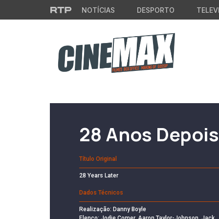
Saltar para o conteúdo principal
NOTÍCIAS
DESPORTO
TELEV
Filme em Cartaz
28 Anos Depois
Título Original
28 Years Later
Dados Técnicos
Realização: Danny Boyle
Elenco: Jodie Comer, Aaron Taylor-Johnson, Jack