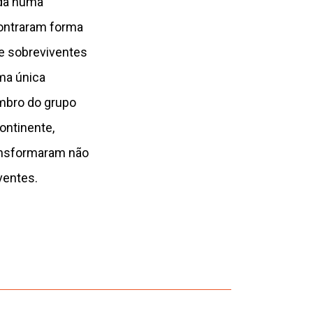
nda numa
ontraram forma
de sobreviventes
ma única
mbro do grupo
ontinente,
ansformaram não
ventes.