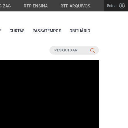
G ZAG
RTP ENSINA
RTP ARQUIVOS
Entrar
E
CURTAS
PASSATEMPOS
OBITUÁRIO