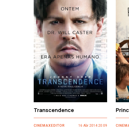
‹
Transcendence
Prin
CINEMAXEDITOR
16 Abr 2014 20:09
CINEM