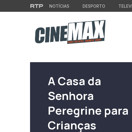
Saltar para o conteúdo principal
NOTÍCIAS
DESPORTO
TELEV
Filme em Cartaz
A Casa da
Senhora
Peregrine para
Crianças