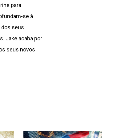
ine para
profundam-se à
 dos seus
s. Jake acaba por
 os seus novos