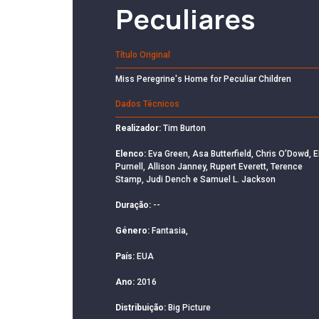
Peculiares
Título Original
Miss Peregrine's Home for Peculiar Children
Dados Técnicos
Realizador:
Tim Burton
Elenco:
Eva Green, Asa Butterfield, Chris O’Dowd, E
Purnell, Allison Janney, Rupert Everett, Terence
Stamp, Judi Dench e Samuel L. Jackson
Duração:
--
Género:
Fantasia,
País:
EUA
Ano:
2016
Distribuição:
Big Picture