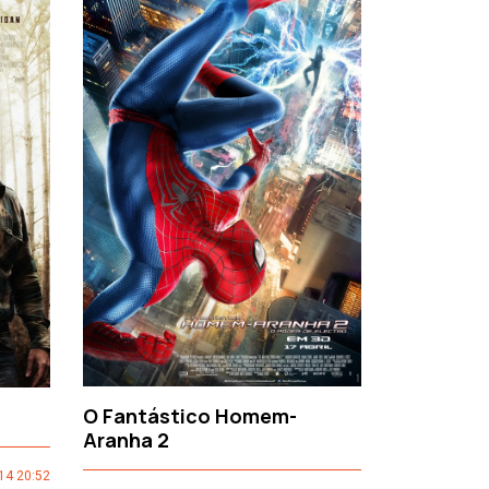
›
O Fantástico Homem-
Sacro Gr
Aranha 2
14 20:52
CINEMAXEDI