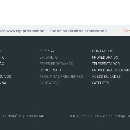
026 www.rtp.pt/cinemax — Todos os direitos reservados
|
Fic
AS
RTP PLAY
CONTACTOS
RTO
EM DIRETO
PROVEDORA DO
SÃO
REVER PROGRAMAS
TELESPECTADOR
CONCURSOS
PROVEDORA DO OUVIN
QUIVOS
PERGUNTAS FREQUENTES
ACESSIBILIDADES
SINA
CONTACTOS
SATÉLITES
 E CONDIÇÕES
PUBLICIDADE
© RTP, Rádio e Televisão de Portugal 2
|