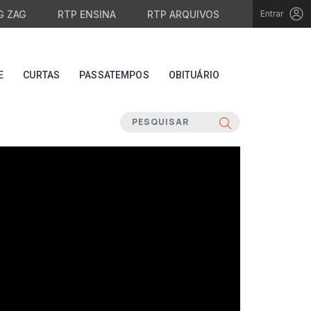
G ZAG
RTP ENSINA
RTP ARQUIVOS
Entrar
E
CURTAS
PASSATEMPOS
OBITUÁRIO