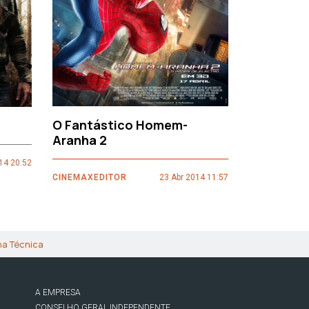
O Fantástico Homem-
Sacro Gr
Aranha 2
14 20:52
CINEMAXEDI
CINEMAXEDITOR
23 Abr 2014 11:57
ha Técnica
A EMPRESA
CONSELHO GERAL INDEPENDENTE