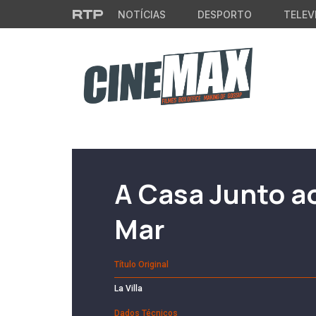
Saltar para o conteúdo principal
NOTÍCIAS
DESPORTO
TELEV
Filme em Cartaz
A Casa Junto a
Mar
Título Original
La Villa
Dados Técnicos