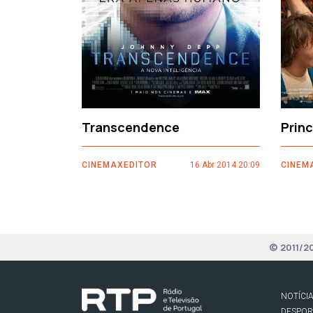
Transcendence
Prin
CINEMAXEDITOR
16 Abr 2014 20:09
CINEM
© 2011/2
NOTÍCI
DESPO