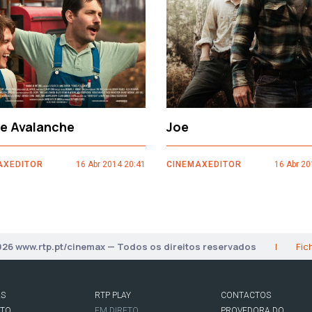
ce Avalanche
Joe
AXEDITOR
16 Abr 2014 20:41
CINEMAXEDITOR
16 Abr 20
026 www.rtp.pt/cinemax — Todos os direitos reservados
|
Fic
AS
RTP PLAY
CONTACTOS
RTO
EM DIRETO
PROVEDORA DO