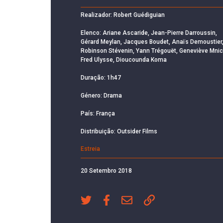
Realizador: Robert Guédiguian
Elenco: Ariane Ascaride, Jean-Pierre Darroussin,
Gérard Meylan, Jacques Boudet, Anaïs Demoustier
Robinson Stévenin, Yann Trégouët, Geneviève Mnic
Fred Ulysse, Dioucounda Koma
Duração: 1h47
Género: Drama
País: França
Distribuição: Outsider Films
Estreia
20 Setembro 2018