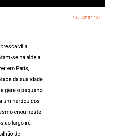
4 Set 2018 14:02
oresca villa
ntam-se na aldeia
ver em Paris,
tade da sua idade
ue gere o pequeno
ada um herdou dos
mesmo criou neste
 ao largo irá
ilhão de