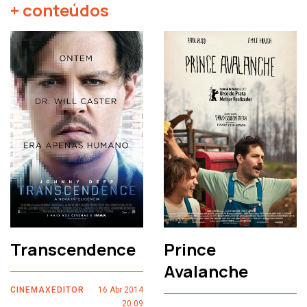
+ conteúdos
Transcendence
Prince
Avalanche
CINEMAXEDITOR
16 Abr 2014
20:09