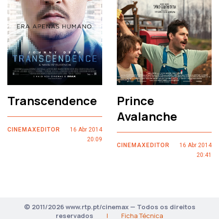
Transcendence
Prince
Avalanche
CINEMAXEDITOR
16 Abr 2014
20:09
CINEMAXEDITOR
16 Abr 2014
20:41
© 2011/2026 www.rtp.pt/cinemax — Todos os direitos
reservados
|
Ficha Técnica