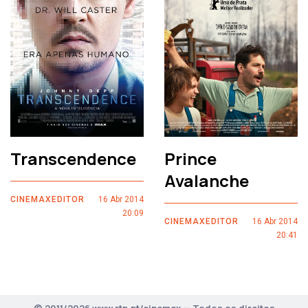
Transcendence
Prince
Avalanche
CINEMAXEDITOR
16 Abr 2014
20:09
CINEMAXEDITOR
16 Abr 2014
20:41
© 2011/2026 www.rtp.pt/cinemax — Todos os direitos