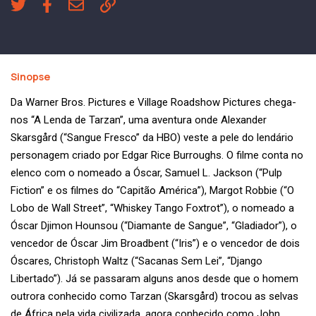
Sinopse
Da Warner Bros. Pictures e Village Roadshow Pictures chega-
nos “A Lenda de Tarzan”, uma aventura onde Alexander
Skarsgård (“Sangue Fresco” da HBO) veste a pele do lendário
personagem criado por Edgar Rice Burroughs. O filme conta no
elenco com o nomeado a Óscar, Samuel L. Jackson (“Pulp
Fiction” e os filmes do “Capitão América”), Margot Robbie (“O
Lobo de Wall Street”, “Whiskey Tango Foxtrot”), o nomeado a
Óscar Djimon Hounsou (“Diamante de Sangue”, “Gladiador”), o
vencedor de Óscar Jim Broadbent (“Iris”) e o vencedor de dois
Óscares, Christoph Waltz (“Sacanas Sem Lei”, “Django
Libertado”). Já se passaram alguns anos desde que o homem
outrora conhecido como Tarzan (Skarsgård) trocou as selvas
de África pela vida civilizada, agora conhecido como John