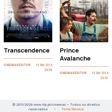
Transcendence
Prince
Avalanche
CINEMAXEDITOR
16 Abr 2014
20:09
CINEMAXEDITOR
16 Abr 2014
20:41
© 2011/2026 www.rtp.pt/cinemax — Todos os direitos
reservados
|
Ficha Técnica