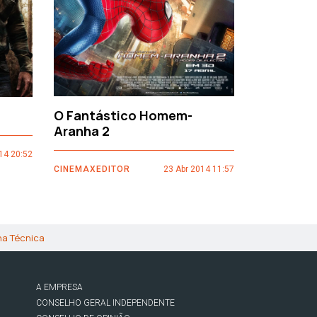
O Fantástico Homem-
Sacro Gr
Aranha 2
14 20:52
CINEMAXEDI
CINEMAXEDITOR
23 Abr 2014 11:57
ha Técnica
A EMPRESA
CONSELHO GERAL INDEPENDENTE