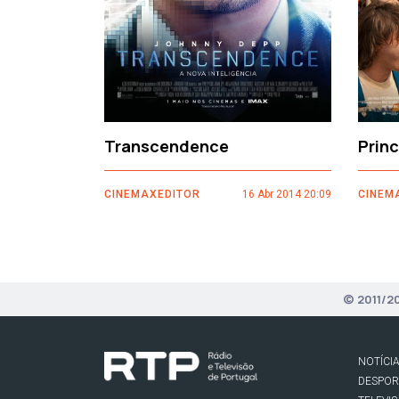
Transcendence
Prin
CINEMAXEDITOR
16 Abr 2014 20:09
CINEM
© 2011/2
NOTÍCI
DESPO