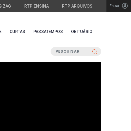
G ZAG
RTP ENSINA
RTP ARQUIVOS
Entrar
E
CURTAS
PASSATEMPOS
OBITUÁRIO