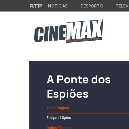
Saltar para o conteúdo principal
NOTÍCIAS
DESPORTO
TELEV
Filme em Cartaz
A Ponte dos
Espiões
Título Original
Bridge of Spies
Dados Técnicos