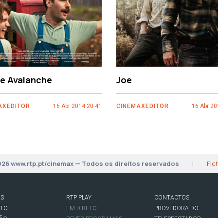
ce Avalanche
Joe
AXEDITOR
16 Abr 2014 20:41
CINEMAXEDITOR
16 Abr 20
026 www.rtp.pt/cinemax — Todos os direitos reservados
|
Fic
AS
RTP PLAY
CONTACTOS
RTO
EM DIRETO
PROVEDORA DO