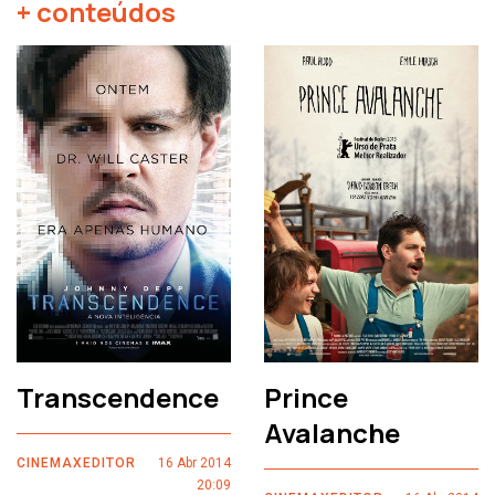
+ conteúdos
Transcendence
Prince
Avalanche
CINEMAXEDITOR
16 Abr 2014
20:09