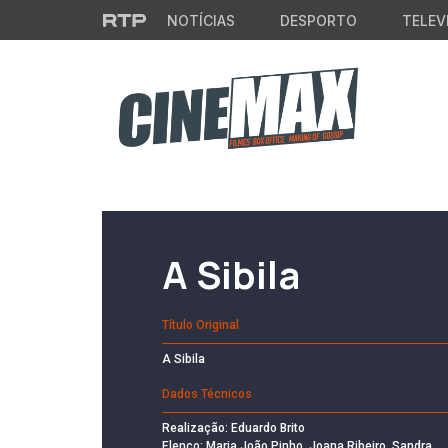
Saltar para o conteúdo principal
NOTÍCIAS
DESPORTO
TELEV
Filme em Cartaz
A Sibila
Título Original
A Sibila
Dados Técnicos
Realização: Eduardo Brito
Elenco: Maria João Pinho, Joana Ribeiro, Sandra