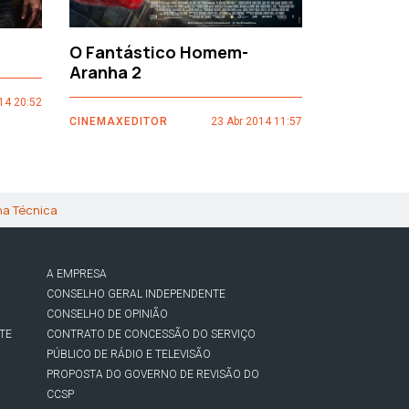
O Fantástico Homem-
Sacro Gr
Aranha 2
14 20:52
CINEMAXEDI
CINEMAXEDITOR
23 Abr 2014 11:57
ha Técnica
A EMPRESA
CONSELHO GERAL INDEPENDENTE
CONSELHO DE OPINIÃO
TE
CONTRATO DE CONCESSÃO DO SERVIÇO
PÚBLICO DE RÁDIO E TELEVISÃO
PROPOSTA DO GOVERNO DE REVISÃO DO
CCSP