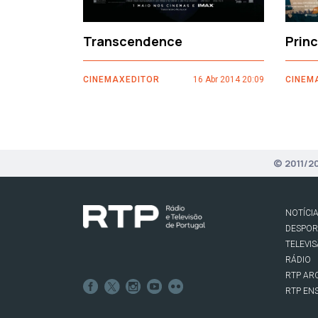
Transcendence
Prin
CINEMAXEDITOR
16 Abr 2014 20:09
CINEM
© 2011/2
NOTÍCI
DESPO
TELEVI
RÁDIO
RTP AR
RTP EN