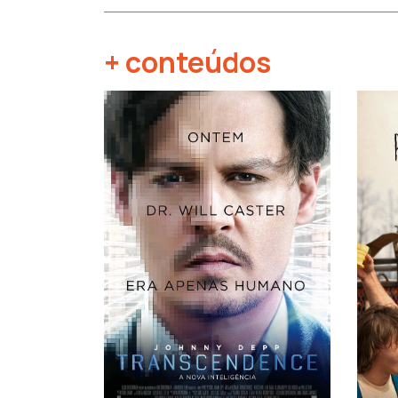
+ conteúdos
‹