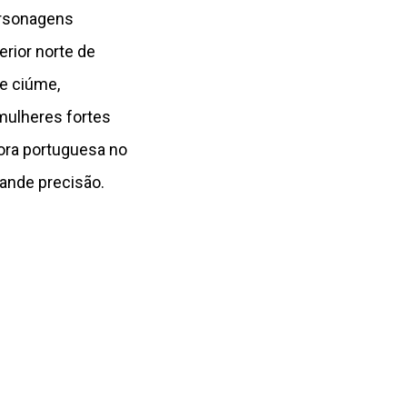
personagens
erior norte de
e ciúme,
mulheres fortes
ora portuguesa no
rande precisão.