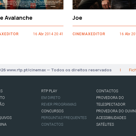
ce Avalanche
Joe
AXEDITOR
16 Abr 2014 20:41
CINEMAXEDITOR
16 Abr 20
026 www.rtp.pt/cinemax — Todos os direitos reservados
|
Fic
AS
RTP PLAY
CONTACTOS
RTO
EM DIRETO
PROVEDORA DO
SÃO
REVER PROGRAMAS
TELESPECTADOR
CONCURSOS
PROVEDORA DO OUVIN
QUIVOS
PERGUNTAS FREQUENTES
ACESSIBILIDADES
SINA
CONTACTOS
SATÉLITES