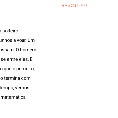
9 Mai 2014 19:42
 solteiro
unhos a voar. Um
s passam. O homem
se entre eles. E
 que o primeiro,
so termina com
e tempo, vemos
m matemática