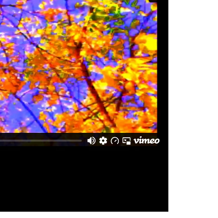
Midas Filmes
on
Vimeo
.