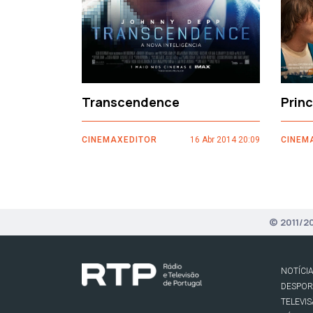
Transcendence
Prin
CINEMAXEDITOR
16 Abr 2014 20:09
CINEM
© 2011/2
NOTÍCI
DESPO
TELEVI