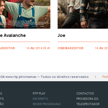
ce Avalanche
Joe
AXEDITOR
16 Abr 2014 20:41
CINEMAXEDITOR
16 Abr 20
026 www.rtp.pt/cinemax — Todos os direitos reservados
|
Fic
AS
RTP PLAY
CONTACTOS
RTO
EM DIRETO
PROVEDORA DO
SÃO
REVER PROGRAMAS
TELESPECTADOR