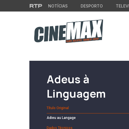
Saltar para o conteúdo principal
NOTÍCIAS
DESPORTO
TELEV
Filme em Cartaz
Adeus à
Linguagem
Título Original
Adieu au Langage
Dados Técnicos