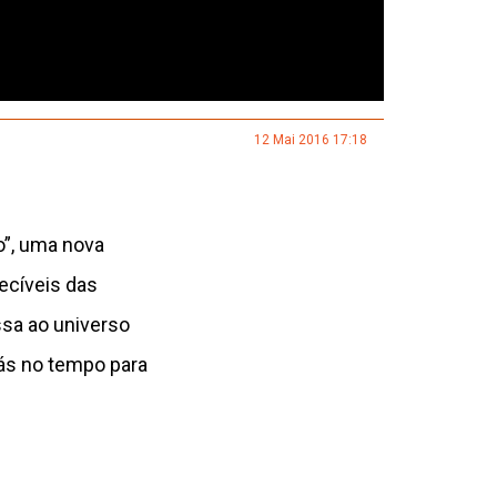
12 Mai 2016 17:18
o”, uma nova
ecíveis das
ssa ao universo
rás no tempo para