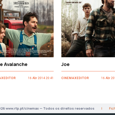
ce Avalanche
Joe
AXEDITOR
16 Abr 2014 20:41
CINEMAXEDITOR
16 Abr 20
026 www.rtp.pt/cinemax — Todos os direitos reservados
|
Fic