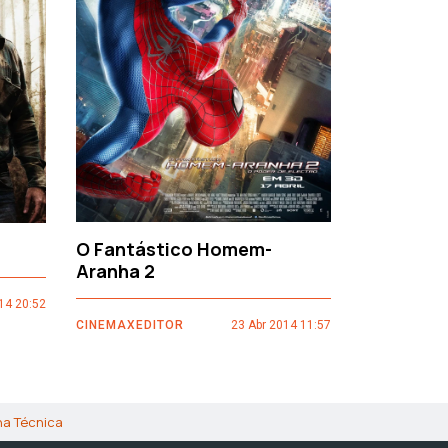
›
O Fantástico Homem-
Sacro Gr
Aranha 2
14 20:52
CINEMAXEDI
CINEMAXEDITOR
23 Abr 2014 11:57
ha Técnica