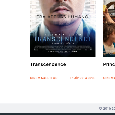
‹
Transcendence
Prin
CINEMAXEDITOR
16 Abr 2014 20:09
CINEM
© 2011/2