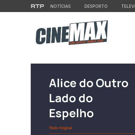
Saltar para o conteúdo principal
NOTÍCIAS
DESPORTO
TELEV
Filme em Cartaz
Alice do Outro
Lado do
Espelho
Título Original