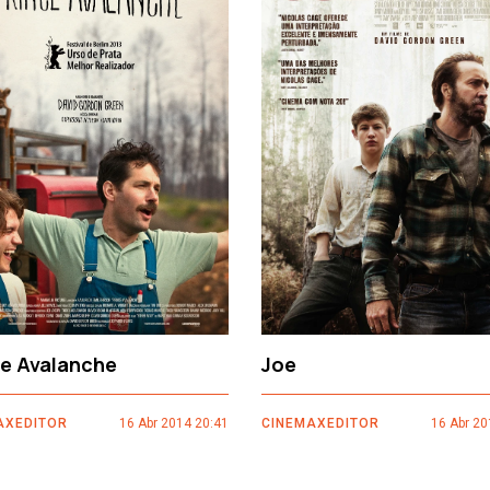
ce Avalanche
Joe
AXEDITOR
16 Abr 2014 20:41
CINEMAXEDITOR
16 Abr 20