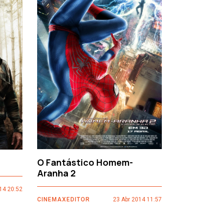
›
O Fantástico Homem-
Sacro Gr
Aranha 2
14 20:52
CINEMAXEDI
CINEMAXEDITOR
23 Abr 2014 11:57