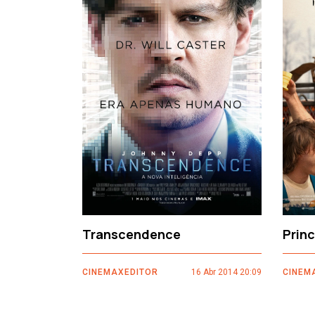
‹
Transcendence
Prin
CINEMAXEDITOR
16 Abr 2014 20:09
CINEM