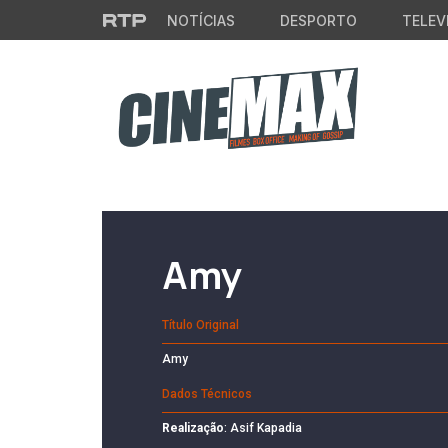
Saltar para o conteúdo principal
NOTÍCIAS
DESPORTO
TELEV
Filme em Cartaz
Amy
Título Original
Amy
Dados Técnicos
Realização
: Asif Kapadia