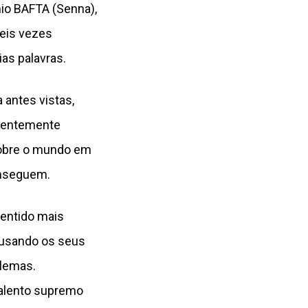
mio BAFTA (Senna),
seis vezes
as palavras.
antes vistas,
ndentemente
sobre o mundo em
onseguem.
sentido mais
 usando os seus
blemas.
alento supremo