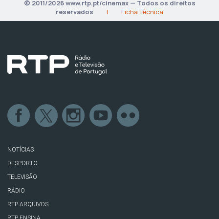
© 2011/2026 www.rtp.pt/cinemax — Todos os direitos
reservados
|
Ficha Técnica
NOTÍCIAS
DESPORTO
TELEVISÃO
RÁDIO
RTP ARQUIVOS
RTP ENSINA