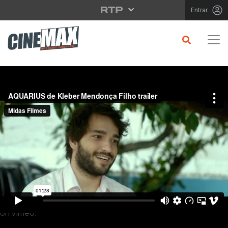
Saltar para o conteúdo principal
Entrar
Filme em Cartaz
AQUARIUS de Kleber Mendonça Filho trailer
from
Midas Filmes
on
Vimeo
.