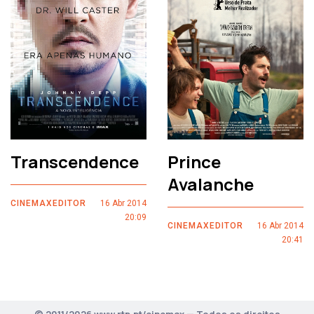
Transcendence
Prince
Avalanche
CINEMAXEDITOR
16 Abr 2014
20:09
CINEMAXEDITOR
16 Abr 2014
20:41
© 2011/2026 www.rtp.pt/cinemax — Todos os direitos