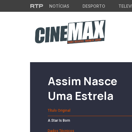
Saltar para o conteúdo principal
NOTÍCIAS
DESPORTO
TELEV
Filme em Cartaz
Assim Nasce
Uma Estrela
Título Original
A Star Is Born
Dados Técnicos