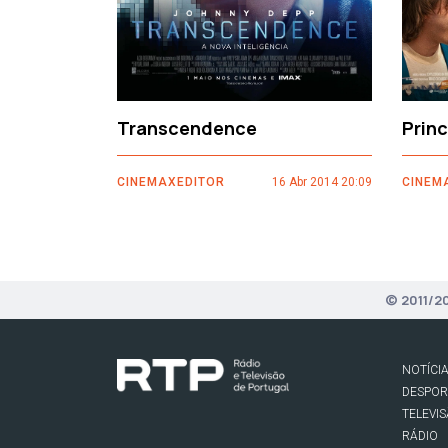
Transcendence
Prin
CINEMAXEDITOR
16 Abr 2014 20:09
CINEM
© 2011/2
NOTÍCI
DESPO
TELEVI
RÁDIO