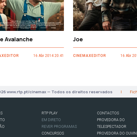
ce Avalanche
Joe
AXEDITOR
16 Abr 2014 20:41
CINEMAXEDITOR
16 Abr 20
026 www.rtp.pt/cinemax — Todos os direitos reservados
|
Fic
AS
RTP PLAY
CONTACTOS
RTO
EM DIRETO
PROVEDORA DO
SÃO
REVER PROGRAMAS
TELESPECTADOR
CONCURSOS
PROVEDORA DO OUVIN