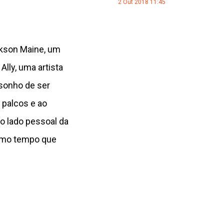
2 Out 2018 11:45
ckson Maine, um
lly, uma artista
 sonho de ser
 palcos e ao
 o lado pessoal da
esmo tempo que