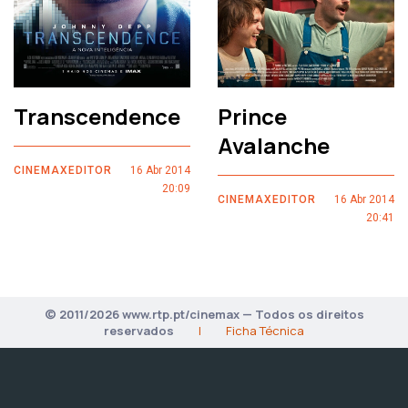
Transcendence
Prince
Avalanche
CINEMAXEDITOR
16 Abr 2014
20:09
CINEMAXEDITOR
16 Abr 2014
20:41
© 2011/2026 www.rtp.pt/cinemax — Todos os direitos
reservados
|
Ficha Técnica