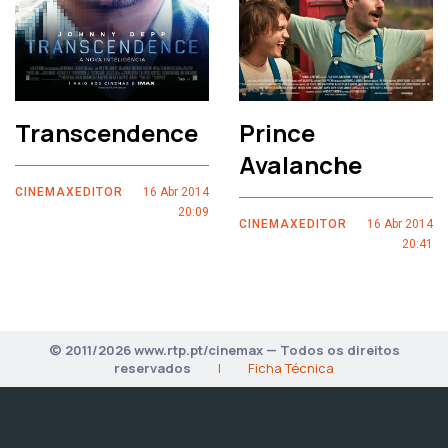
Transcendence
Prince
Avalanche
CINEMAXEDITOR
16 Abr 2014
20:09
CINEMAXEDITOR
16 Abr 2014
20:41
© 2011/2026 www.rtp.pt/cinemax — Todos os direitos
reservados
|
Ficha Técnica