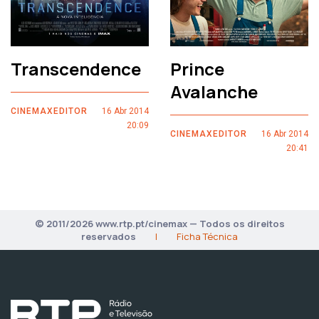
Transcendence
Prince
Avalanche
CINEMAXEDITOR
16 Abr 2014
20:09
CINEMAXEDITOR
16 Abr 2014
20:41
© 2011/2026 www.rtp.pt/cinemax — Todos os direitos
reservados
|
Ficha Técnica